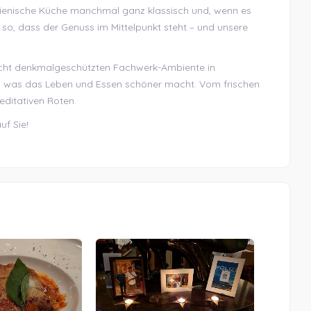
talienische Küche manchmal ganz klassisch und, wenn es
 so, dass der Genuss im Mittelpunkt steht – und unsere
recht denkmalgeschützten Fachwerk-Ambiente in
m, was das Leben und Essen schöner macht. Vom frischen
ditativen Roten.
uf Sie!