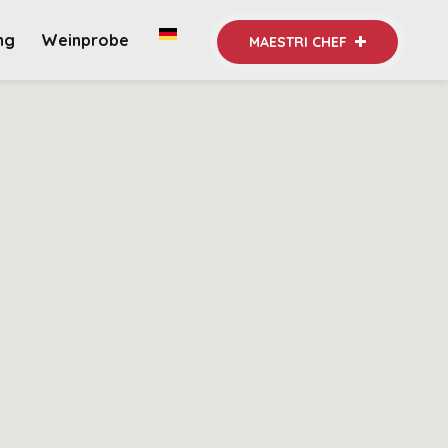
ng
Weinprobe
MAESTRI CHEF