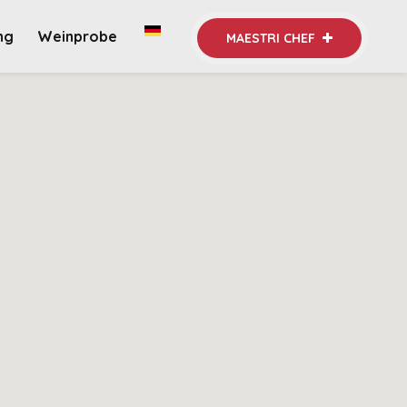
ng
Weinprobe
MAESTRI CHEF