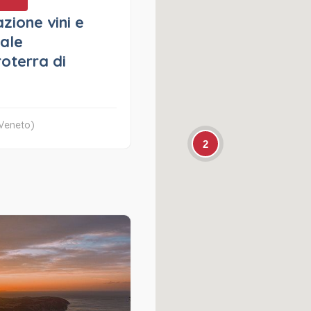
zione vini e
cale
roterra di
Veneto)
2