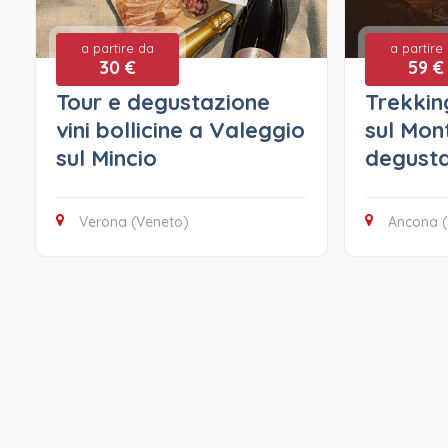
a partire da
a partire
30 €
59 €
Tour e degustazione
Trekkin
vini bollicine a Valeggio
sul Mon
sul Mincio
degusta
Verona (Veneto)
Ancona 