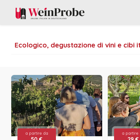
Ecologico, degustazione di vini e cibi i
a partire da
a partire
50 €
29 €