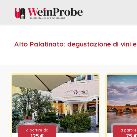
Alto Palatinato: degustazione di vini e c
a partire da
a partir
125 €
75 