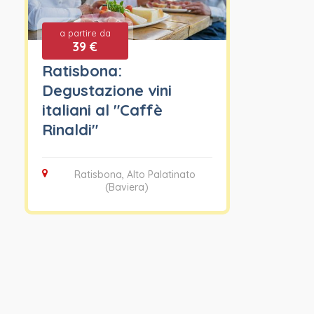
a partire da
39 €
Ratisbona:
Degustazione vini
italiani al "Caffè
Rinaldi"
Ratisbona, Alto Palatinato
(Baviera)