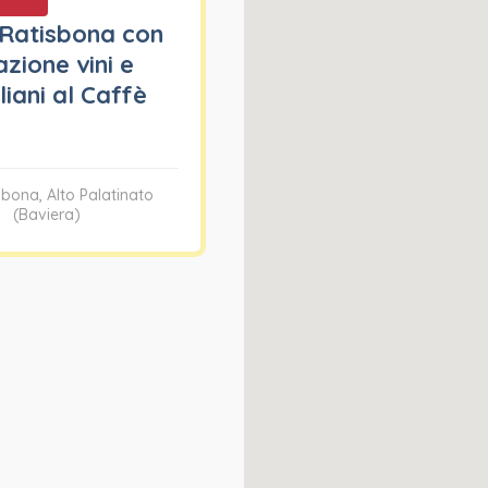
 Ratisbona con
zione vini e
liani al Caffè
sbona, Alto Palatinato
(Baviera)