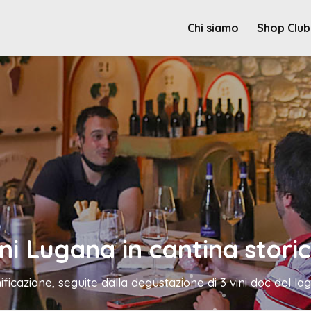
Chi siamo
Shop Club
ni Lugana in cantina stori
nificazione, seguite dalla degustazione di 3 vini doc del la