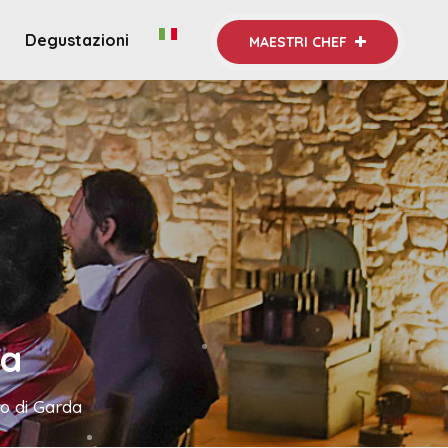
Degustazioni
MAESTRI CHEF
ca
go di Garda