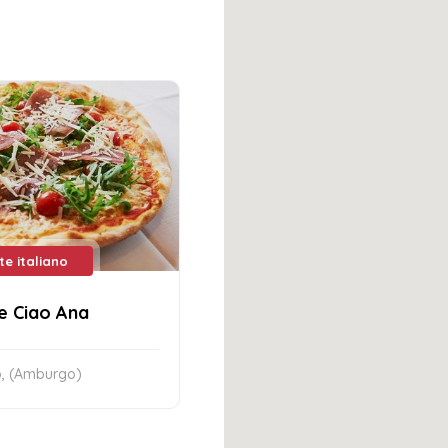
te italiano
e Ciao Ana
, (Amburgo)