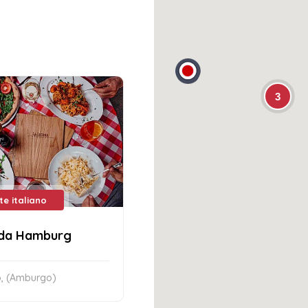
3
te italiano
nda Hamburg
, (Amburgo)