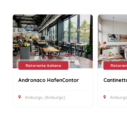
Ristorante italiano
Ristoran
Andronaco HafenContor
Cantinett
Amburgo, (Amburgo)
Amburgo