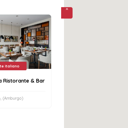
te italiano
a Ristorante & Bar
, (Amburgo)