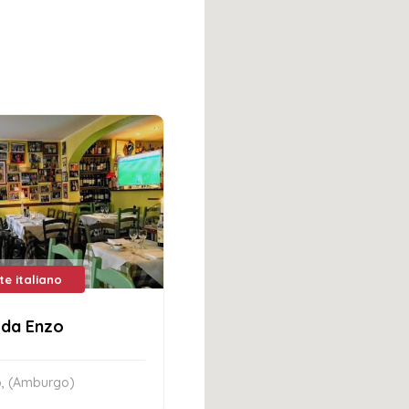
te italiano
 da Enzo
, (Amburgo)