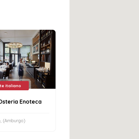
te italiano
 Osteria Enoteca
, (Amburgo)