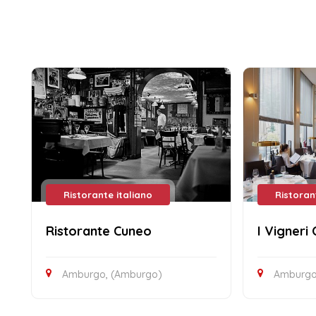
Ristorante italiano
Ristoran
Ristorante Cuneo
I Vigneri
Amburgo, (Amburgo)
Amburgo