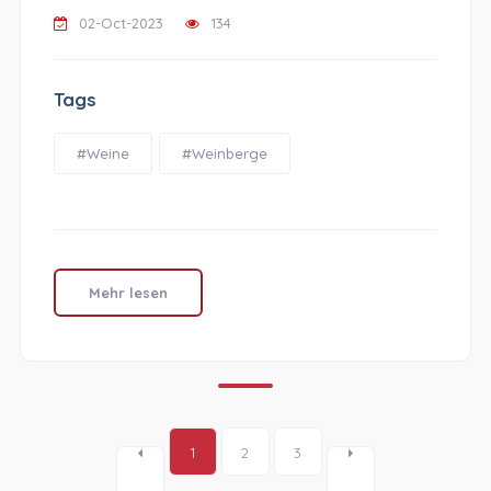
02-Oct-2023
134
Tags
#Weine
#Weinberge
Mehr lesen
1
2
3