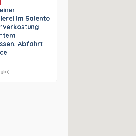
einer
lerei im Salento
nverkostung
chtem
ssen. Abfahrt
cce
glia)