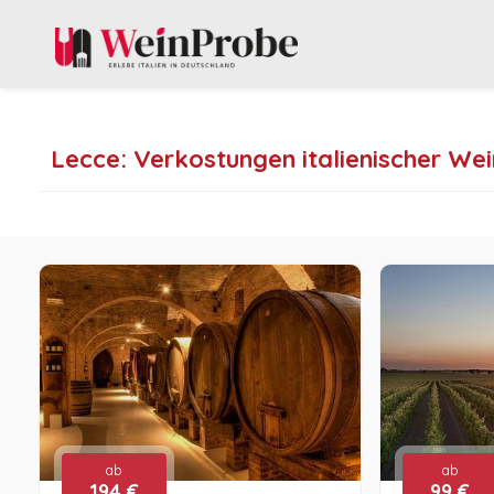
Lecce: Verkostungen italienischer We
ab
ab
194 €
99 €