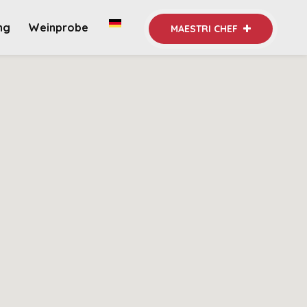
ng
Weinprobe
MAESTRI CHEF