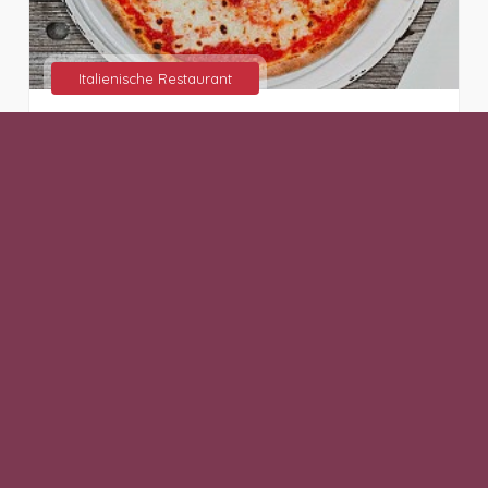
Italienische Restaurant
Hugo's Pizza-Bar-Lounge
München, (Bayern)