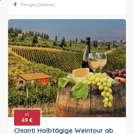
Perugia (Umbria)
ab
49 €
Chianti Halbtägige Weintour ab