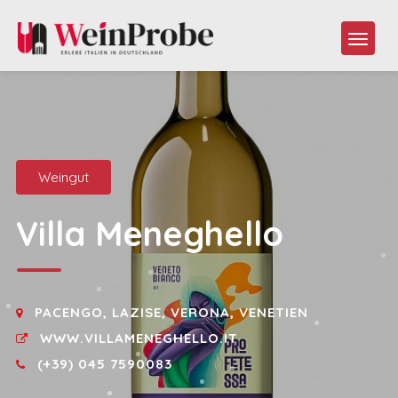
Weingut
Villa Meneghello
PACENGO, LAZISE, VERONA, VENETIEN
WWW.VILLAMENEGHELLO.IT
(+39) 045 7590083